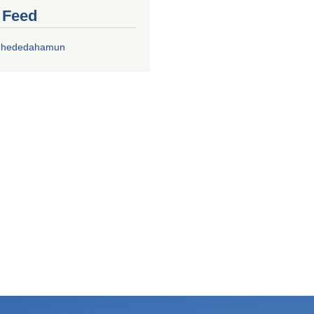
r Feed
chhededahamun