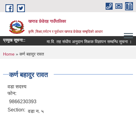
Skip to main content
खप्तड छेडेदह गाउँपालिका
कृषि ,शिक्षा,पर्यटन र पुर्वाधार खप्तड छेडेदह सम्बृदिको आधार
प्रमुख सूचना::
मा.वि. तह संधीय अनुदान शिक्षक विज्ञापन सम्बन्धि सुचना ।
You are here
Home
» कर्ण बहादुर रावत
कर्ण बहादुर रावत
वडा सदस्य
फोन:
9866230393
Section:
वडा न. ५