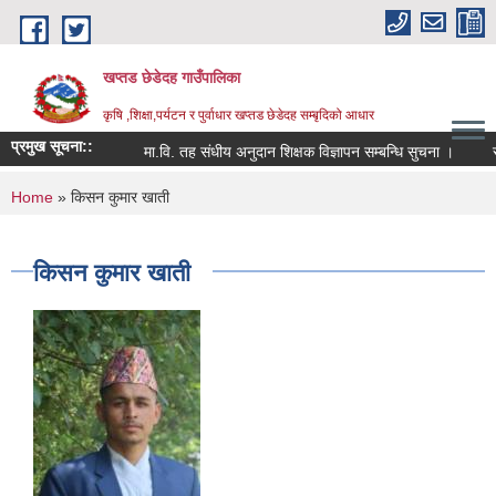
Skip to main content
खप्तड छेडेदह गाउँपालिका
कृषि ,शिक्षा,पर्यटन र पुर्वाधार खप्तड छेडेदह सम्बृदिको आधार
प्रमुख सूचना::
मा.वि. तह संधीय अनुदान शिक्षक विज्ञापन सम्बन्धि सुचना ।
सूच
You are here
Home
» किसन कुमार खाती
किसन कुमार खाती