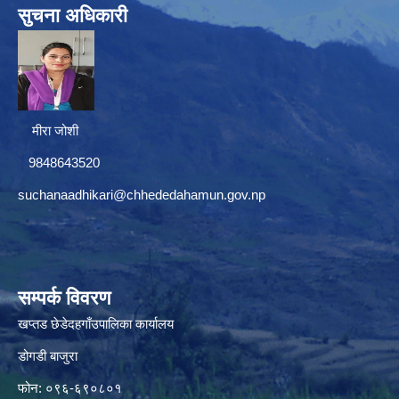
सुचना अधिकारी
मीरा जोशी
9848643520
suchanaadhikari@chhededahamun.gov.np
सम्पर्क विवरण
खप्तड छेडेदहगाँउपालिका कार्यालय
डोगडी बाजुरा
फोन: ०९६-६९०८०१