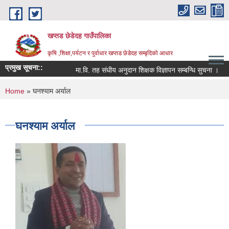
Skip to main content
खप्तड छेडेदह गाउँपालिका
कृषि ,शिक्षा,पर्यटन र पुर्वाधार खप्तड छेडेदह सम्बृदिको आधार
प्रमुख सूचना::
मा.वि. तह संधीय अनुदान शिक्षक विज्ञापन सम्बन्धि सुचना ।
स
You are here
Home
» घनश्याम अर्याल
घनश्याम अर्याल