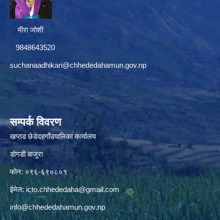
मीरा जोशी
9848643520
suchanaadhikari@chhededahamun.gov.np
सम्पर्क विवरण
खप्तड छेडेदहगाँउपालिका कार्यालय
डोगडी बाजुरा
फोन: ०९६-६९०८०१
ईमेल:
icto.chhededaha@gmail.com
info@chhededahamun.gov.np