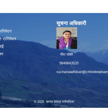
सुचना अधिकारी
प्रतिवेदन
 प्रतिवेदन
वाई
्षण
मीरा जोशी
9848643520
suchanaadhikari@chhededaham
© 2026 खप्तड छेडेदह गाउँपालिका