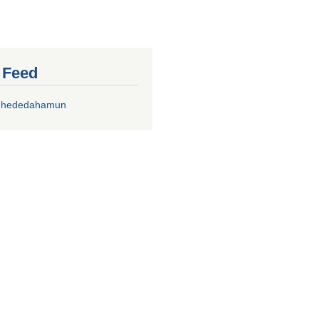
r Feed
chhededahamun