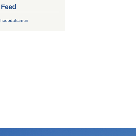
r Feed
chhededahamun