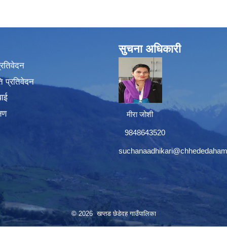
सुचना अधिकारी
प्रतिवेदन
 प्रतिवेदन
वाई
्षण
मीरा जोशी
9848643520
suchanaadhikari@chhededaham
© 2026 खप्तड छेडेदह गाउँपालिका