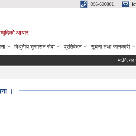
096-690801
i
 सम्बृदिको आधार
जना
विधुतीय शुसासन सेवा
प्रतिवेदन
सूचना तथा जानकारी
मा.वि. तह संधीय
ूचना ।