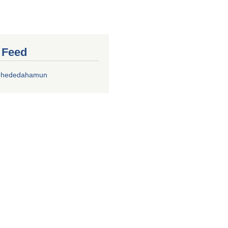
r Feed
chhededahamun