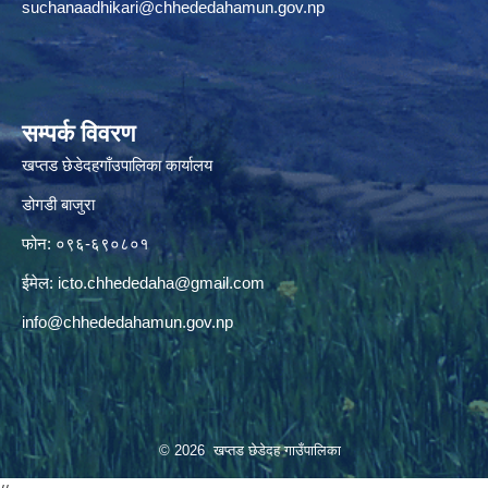
suchanaadhikari@chhededahamun.gov.np
सम्पर्क विवरण
खप्तड छेडेदहगाँउपालिका कार्यालय
डोगडी बाजुरा
फोन: ०९६-६९०८०१
ईमेल:
icto.chhededaha@gmail.com
info@chhededahamun.gov.np
© 2026 खप्तड छेडेदह गाउँपालिका