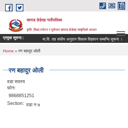
Skip to main content
खप्तड छेडेदह गाउँपालिका
कृषि ,शिक्षा,पर्यटन र पुर्वाधार खप्तड छेडेदह सम्बृदिको आधार
प्रमुख सूचना::
मा.वि. तह संधीय अनुदान शिक्षक विज्ञापन सम्बन्धि सुचना ।
You are here
Home
» रण बहादुर ओली
रण बहादुर ओली
वडा सदस्य
फोन:
9868851251
Section:
वडा न ७