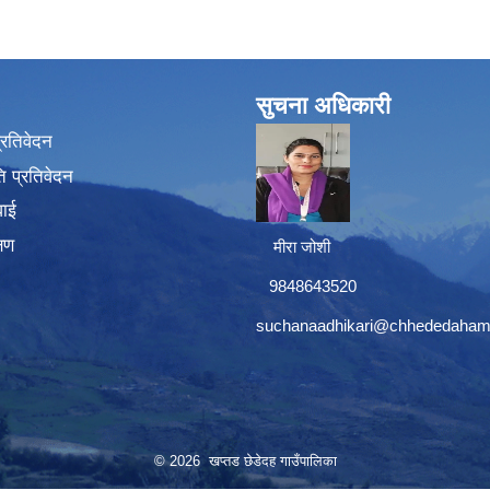
सुचना अधिकारी
प्रतिवेदन
 प्रतिवेदन
वाई
्षण
मीरा जोशी
9848643520
suchanaadhikari@chhededaham
© 2026 खप्तड छेडेदह गाउँपालिका