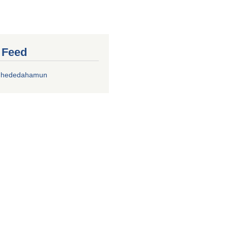
r Feed
chhededahamun