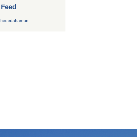
r Feed
chhededahamun