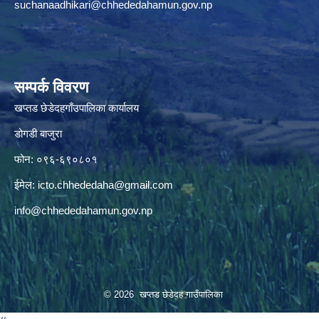
suchanaadhikari@chhededahamun.gov.np
सम्पर्क विवरण
खप्तड छेडेदहगाँउपालिका कार्यालय
डोगडी बाजुरा
फोन: ०९६-६९०८०१
ईमेल:
icto.chhededaha@gmail.com
info@chhededahamun.gov.np
© 2026 खप्तड छेडेदह गाउँपालिका