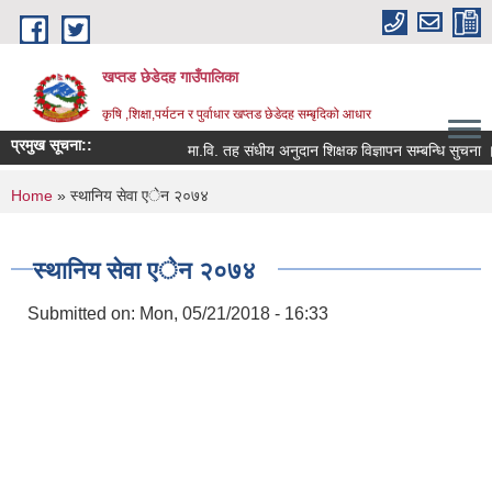
Skip to main content
खप्तड छेडेदह गाउँपालिका
कृषि ,शिक्षा,पर्यटन र पुर्वाधार खप्तड छेडेदह सम्बृदिको आधार
प्रमुख सूचना::
मा.वि. तह संधीय अनुदान शिक्षक विज्ञापन सम्बन्धि सुचना ।
You are here
Home
» स्थानिय सेवा एेन २०७४
स्थानिय सेवा एेन २०७४
Submitted on:
Mon, 05/21/2018 - 16:33