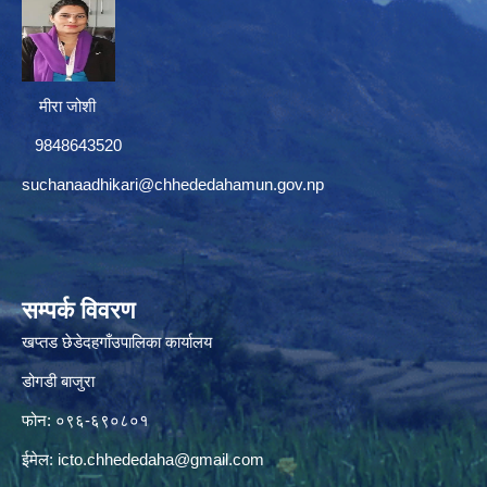
मीरा जोशी
9848643520
suchanaadhikari@chhededahamun.gov.np
सम्पर्क विवरण
खप्तड छेडेदहगाँउपालिका कार्यालय
डोगडी बाजुरा
फोन: ०९६-६९०८०१
ईमेल:
icto.chhededaha@gmail.com