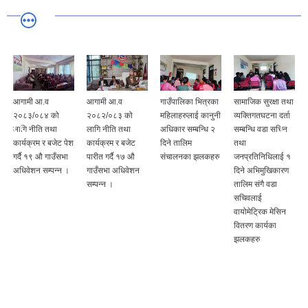
आगामी आ.व
आगामी आ.व
गाउँपालिका भित्रका
सामाजिक सुरक्षा तथा
२०८३/०८४ को
२०८२/०८३ को
महिलाहरुलाई कानुनी
व्यक्तिगतघटना दर्ता
लागि नीति तथा
लागि नीति तथा
अधिकार सम्बन्धि २
सम्बन्धि वडा सचिन
कार्यक्रम र बजेट पेश
कार्यक्रम र बजेट
दिने तालिम
तथा
गर्दै १९ औ गाउँसभा
पारीत गर्दै १७ औ
संचालनका झलकहरु
जनप्रतिनिधिलाई १
अधिवेशन सम्पन्न ।
गाउँसभा अधिवेशन
दिने अभिमुखिकारण
सम्पन्न ।
तालिम संगै वडा
सचिवलाई
वायोमेट्रिक मेसिन
वितरण कार्यका
झलकहरु