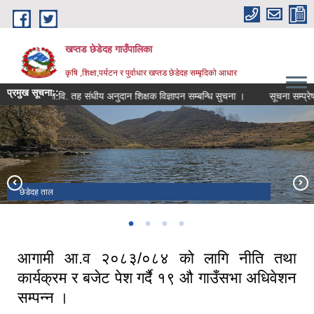
Skip to main content
खप्तड छेडेदह गाउँपालिका
कृषि ,शिक्षा,पर्यटन र पुर्वाधार खप्तड छेडेदह सम्बृदिको आधार
प्रमुख सूचना::
मा.वि. तह संधीय अनुदान शिक्षक विज्ञापन सम्बन्धि सुचना ।
सूचना सम्प्रेषण गरि
गाउँपालिका भवन डोगडी
खप्तड त्रिवेणी धाम ।
छेडेदह ताल
खप्तड राष्ट्रिय निकुन्ज
आगामी आ.व २०८३/०८४ को लागि नीति तथा
कार्यक्रम र बजेट पेश गर्दै १९ औ गाउँसभा अधिवेशन
सम्पन्न ।