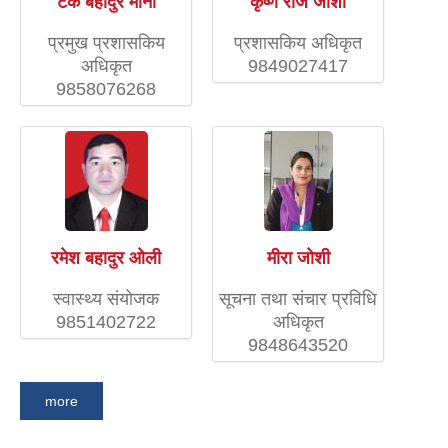
टेक बहादुर मौनी
कृष्ण राज जोशी
प्रमुख प्रशासकिय
प्रशासकिय अधिकृत
अधिकृत
9849027417
9858076268
रमेश बहादुर ओली
मीरा जोशी
स्वास्थ्य संयाेजक
सूचना तथा संचार प्रविधि
9851402722
अधिकृत
9848643520
more