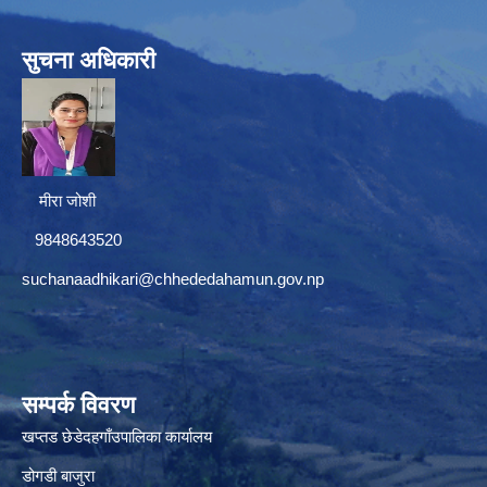
सुचना अधिकारी
मीरा जोशी
9848643520
suchanaadhikari@chhededahamun.gov.np
सम्पर्क विवरण
खप्तड छेडेदहगाँउपालिका कार्यालय
डोगडी बाजुरा