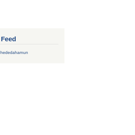
r Feed
chhededahamun