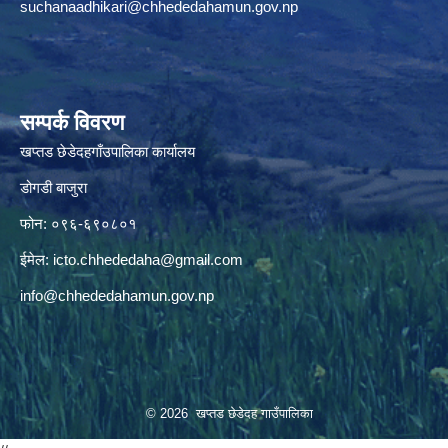
suchanaadhikari@chhededahamun.gov.np
सम्पर्क विवरण
खप्तड छेडेदहगाँउपालिका कार्यालय
डोगडी बाजुरा
फोन: ०९६-६९०८०१
ईमेल:
icto.chhededaha@gmail.com
info@chhededahamun.gov.np
© 2026 खप्तड छेडेदह गाउँपालिका