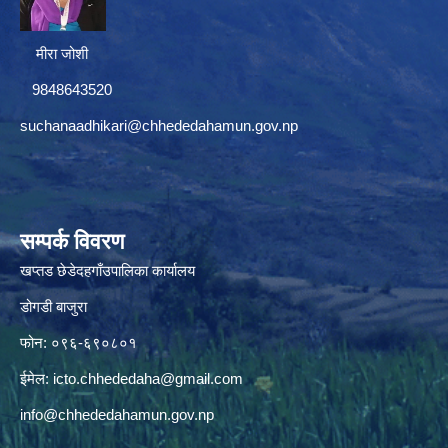
मीरा जोशी
9848643520
suchanaadhikari@chhededahamun.gov.np
सम्पर्क विवरण
खप्तड छेडेदहगाँउपालिका कार्यालय
डोगडी बाजुरा
फोन: ०९६-६९०८०१
ईमेल:
icto.chhededaha@gmail.com
info@chhededahamun.gov.np