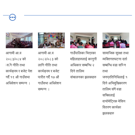
आगामी आ.व
आगामी आ.व
गाउँपालिका भित्रका
सामाजिक सुरक्षा तथा
२०८३/०८४ को
२०८२/०८३ को
महिलाहरुलाई कानुनी
व्यक्तिगतघटना दर्ता
लागि नीति तथा
लागि नीति तथा
अधिकार सम्बन्धि २
सम्बन्धि वडा सचिन
कार्यक्रम र बजेट पेश
कार्यक्रम र बजेट
दिने तालिम
तथा
गर्दै १९ औ गाउँसभा
पारीत गर्दै १७ औ
संचालनका झलकहरु
जनप्रतिनिधिलाई १
अधिवेशन सम्पन्न ।
गाउँसभा अधिवेशन
दिने अभिमुखिकारण
सम्पन्न ।
तालिम संगै वडा
सचिवलाई
वायोमेट्रिक मेसिन
वितरण कार्यका
झलकहरु