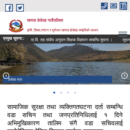
Skip to main content
खप्तड छेडेदह गाउँपालिका
कृषि ,शिक्षा,पर्यटन र पुर्वाधार खप्तड छेडेदह सम्बृदिको आधार
प्रमुख सूचना::
मा.वि. तह संधीय अनुदान शिक्षक विज्ञापन सम्बन्धि सुचना ।
सूचना सम्प्र
गाउँपालिका भवन डोगडी
खप्तड त्रिवेणी धाम ।
छेडेदह ताल
खप्तड राष्ट्रिय निकुन्ज
सामाजिक सुरक्षा तथा व्यक्तिगतघटना दर्ता सम्बन्धि
वडा सचिन तथा जनप्रतिनिधिलाई १ दिने
अभिमुखिकारण तालिम संगै वडा सचिवलाई